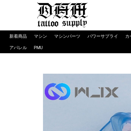
新着商品
マシン
マシンパーツ
パワーサプライ
カ
カートリッジマシン
ロータリーマシン
コイルマシン
限定マシン
マシンサプライ
マシンパーツ
ツール
消耗品
パワーサプライ
ワイヤレスバッテリ
コード
フットスイッチ
パワーサプライ備品
Limited (限定）
Bishop
FK Irons
Vlad Blad
Ambition
OZER
WJX
KWADRON
CHEYENNE
CRITICAL
TORQUE
FLUID
PRIME
PEPAX
JCONLY
Peak
Mrtin pintos
Martin Pintos
IRONBITE
WORKHORSE IRO
Vlad Blad
HOUJU TATTOO
HLT TATTOO
Bishop
MACHINES PM
Lucky Supply
WORKHORSE IRO
Vlad Blad
HLT
HM
コイル
バイス
バイン
スプリ
オーリ
K
K
O
D
P
J
U
W
IN
Q
P
T
L
E
B
アパレル
PMU
MACHINE
MACHINE
ト
ト・コ
アバー
ル・グ
INDESTRUCTIBLE
TAKE TO THE GRAVE
YellowBeakPress
SULLEN CLOTHING
Knife＆Flag
BIG SLEEPS
他ブランド
T-SHIRT -Tシャツ-
BOTTOMS -ズボン-
パーカー/アウター
SOCKS -靴下-
CAP -キャップ-
BANNER ‐旗-
Others/その他
T-SHIRT -Tシャツ-
Hoodie -パーカー-
SNAPBACK -キャッ
SOCKS －靴下-
TABLEWARE・
BANNER -旗-
Sticker -ステッカー-
OTHER PRODUCTS -
HATS -キャップ-
T-SHIRT -Tシャツ-
BAGS -バッグ-
CASES/ACCESSORIES
ュー
ーバン
CLOTHING
プ-
CERAMICS -コッ
その他-
-ケース・小物類-
プ・皿-