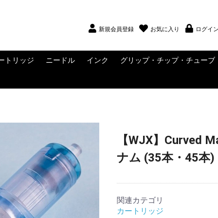
新規会員登録
お気に入り
ログイ
ートリッジ
ニードル
インク
グリップ・チップ・チューブ
ー
NS
NS
・ウィングナッ
ディングポス
ング・アマチュ
ング・ニップ
WADRON
WADRON SUBLIME
ZER
RAGONHAWK YUE
EPAX
CONLY
LTRA
JX
FINI
UATAT
EAK
-Tech
UCKY SUPPLY
VO (SALE中)
ig Magnum
CRITICAL
Muso Toku
KWADRON
クリップコード
RCAコード
ライナー
シェーダー
KWADRON NEEDLES
SMITH STREET
PLATINUM TATTOO
DHM TATTOO
ニードルサプライ
インク
ブラックインク
ホワイトインク
インクセット
インクサプライ
カートリッジ用グリップ
使い捨てグリップ・チッ
メタルグリップ・チップ
VICE CO
FLASH C
CHROMA
SOLID INK
SOLID I
ETERNAL
PANTHE
DYNAMI
Fusion
StarBrite
WORLD 
BIG SLE
Waverly
ALLEGO
ンタクトスクリ
・ヨーク
ロメッツ・ラバ
TATTOO NEEDLES
NEEDLES
NEEDLES
プ
ド
【WJX】Curved M
ナム (35本・45
関連カテゴリ
カートリッジ