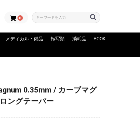
0
ン
メディカル・備品
転写類
消耗品
BOOK
LORS
OLORZ
INK
 Artistic
NK
 INK
RA
C
FAMOUS
EPS INK
RY
INK-EEZE
LUCKY SUPPLY
AFTER INKED
アフターケア
グローブ
ディスポエプロン
練習用スキン（フェイ
メディカルサプライ
滅菌パック
バリア用品
備品
サーマル用紙
転写液
サーマルコピー機
KYODAI（スキンマー
スキンマーカー
練習用スキン
その他
NEW
USED・中古
クスキン）
カー）
agnum 0.35mm / カーブマグ
本) ロングテーパー