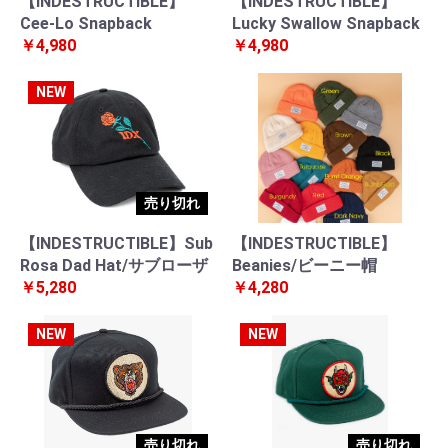
【INDESTRUCTIBLE】
【INDESTRUCTIBLE】
Cee-Lo Snapback
Lucky Swallow Snapback
￥4,980
￥4,980
NEW
売り切れ
【INDESTRUCTIBLE】Sub
【INDESTRUCTIBLE】
Rosa Dad Hat/サブローザ
Beanies/ビーニー帽
￥5,280
￥4,280
NEW
NEW
売り切れ
売り切れ