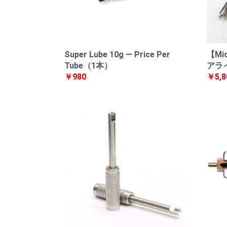
Super Lube 10g — Price Per
【Mi
Tube（1本）
アラ
￥980
￥5,8