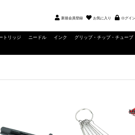
新規会員登録
お気に入り
ログイ
ートリッジ
ニードル
インク
グリップ・チップ・チューブ
ー
NS
NS
・ウィングナッ
ディングポス
ング・アマチュ
ング・ニップ
WADRON
WADRON SUBLIME
ZER
RAGONHAWK YUE
EPAX
CONLY
LTRA
JX
FINI
UATAT
EAK
-Tech
UCKY SUPPLY
VO (SALE中)
ig Magnum
CRITICAL
Muso Toku
KWADRON
クリップコード
RCAコード
ライナー
シェーダー
KWADRON NEEDLES
SMITH STREET
PLATINUM TATTOO
DHM TATTOO
ニードルサプライ
インク
ブラックインク
ホワイトインク
インクセット
インクサプライ
カートリッジ用グリップ
使い捨てグリップ・チッ
メタルグリップ・チップ
VICE CO
FLASH C
CHROMA
SOLID INK
SOLID I
ETERNAL
PANTHE
DYNAMI
Fusion
StarBrite
WORLD 
BIG SLE
Waverly
ALLEGO
ンタクトスクリ
・ヨーク
ロメッツ・ラバ
TATTOO NEEDLES
NEEDLES
NEEDLES
プ
ド