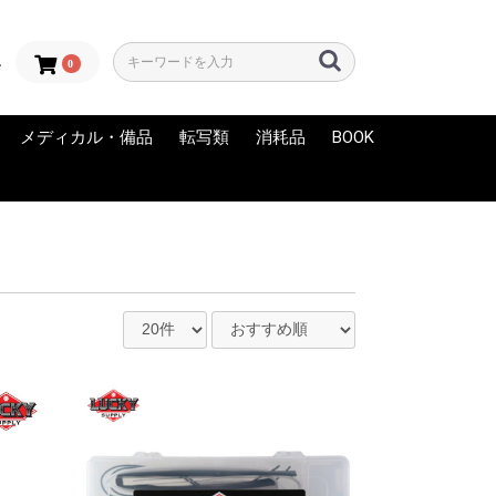
0
ン
メディカル・備品
転写類
消耗品
BOOK
LORS
OLORZ
INK
 Artistic
NK
 INK
RA
C
FAMOUS
EPS INK
RY
INK-EEZE
LUCKY SUPPLY
AFTER INKED
アフターケア
グローブ
ディスポエプロン
練習用スキン（フェイ
メディカルサプライ
滅菌パック
バリア用品
備品
サーマル用紙
転写液
サーマルコピー機
KYODAI（スキンマー
スキンマーカー
練習用スキン
その他
NEW
USED・中古
クスキン）
カー）