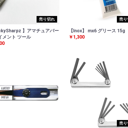
売り切れ
売り
ckySharpz 】アマチュアバー
【Inox】 mx6 グリース 15g
イメント ツール
￥1,300
00
売り