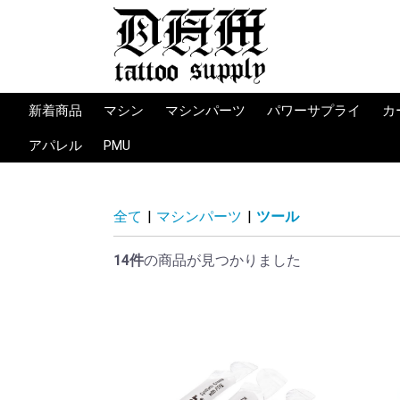
新着商品
マシン
マシンパーツ
パワーサプライ
カ
カートリッジマシン
ロータリーマシン
コイルマシン
限定マシン
マシンサプライ
マシンパーツ
ツール
消耗品
パワーサプライ
ワイヤレスバッテリ
コード
フットスイッチ
パワーサプライ備品
Limited (限定）
Bishop
FK Irons
Vlad Blad
Ambition
OZER
WJX
KWADRON
CHEYENNE
CRITICAL
TORQUE
FLUID
PRIME
PEPAX
JCONLY
Peak
Mrtin pintos
Martin Pintos
IRONBITE
WORKHORSE IRO
Vlad Blad
HOUJU TATTOO
HLT TATTOO
Bishop
MACHINES PM
Lucky Supply
WORKHORSE IRO
Vlad Blad
HLT
HM
コイル
バイス
バイン
スプリ
オーリ
K
K
O
D
P
J
U
W
IN
Q
P
T
L
E
B
アパレル
PMU
MACHINE
MACHINE
ト
ト・コ
アバー
ル・グ
INDESTRUCTIBLE
TAKE TO THE GRAVE
YellowBeakPress
SULLEN CLOTHING
Knife＆Flag
BIG SLEEPS
他ブランド
T-SHIRT -Tシャツ-
BOTTOMS -ズボン-
パーカー/アウター
SOCKS -靴下-
CAP -キャップ-
BANNER ‐旗-
Others/その他
T-SHIRT -Tシャツ-
Hoodie -パーカー-
SNAPBACK -キャッ
SOCKS －靴下-
TABLEWARE・
BANNER -旗-
Sticker -ステッカー-
OTHER PRODUCTS -
HATS -キャップ-
T-SHIRT -Tシャツ-
BAGS -バッグ-
CASES/ACCESSORIES
ュー
ーバン
CLOTHING
プ-
CERAMICS -コッ
その他-
-ケース・小物類-
プ・皿-
全て
|
マシンパーツ
|
ツール
14件
の商品が見つかりました