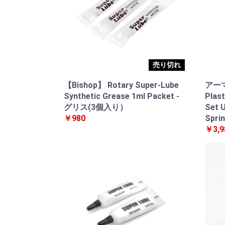
売り切れ
【Bishop】 Rotary Super-Lube
アー
Synthetic Grease 1ml Packet -
Plast
グリス(3個入り）
Set U
￥980
Spri
￥3,9