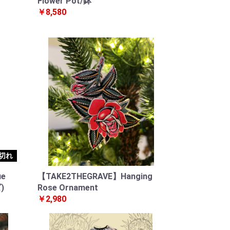
Flower Pot/鉢
￥8,580
切れ
ue
【TAKE2THEGRAVE】Hanging
)
Rose Ornament
￥2,980