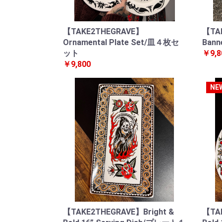
【TAKE2THEGRAVE】
【TA
Ornamental Plate Set/皿４枚セ
Bann
ット
￥9,8
￥9,800
NE
【TAKE2THEGRAVE】Bright &
【TAK