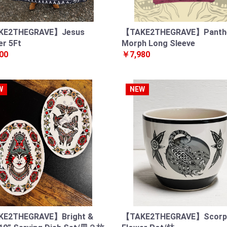
KE2THEGRAVE】Jesus
【TAKE2THEGRAVE】Panth
er 5Ft
Morph Long Sleeve
00
￥7,980
W
NEW
E2THEGRAVE】Bright &
【TAKE2THEGRAVE】Scorp