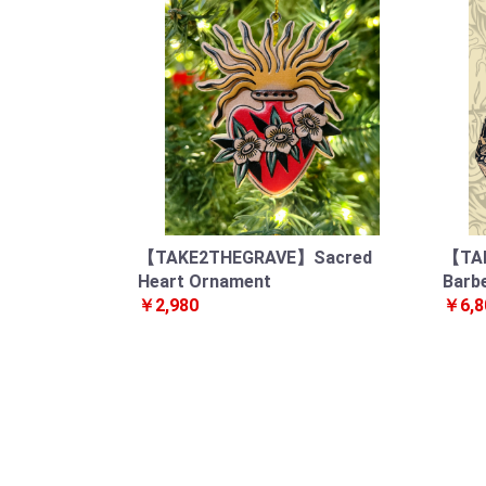
【TAKE2THEGRAVE】Sacred
【TAK
Heart Ornament
Barb
￥2,980
￥6,8