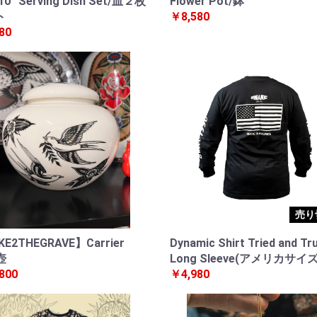
 10” Serving Dish Set/皿２枚
Flower Pot/鉢
ト
￥8,580
80
売り
E2THEGRAVE】Carrier
Dynamic Shirt Tried and Tr
壺
Long Sleeve(アメリカサイズ
800
￥4,980