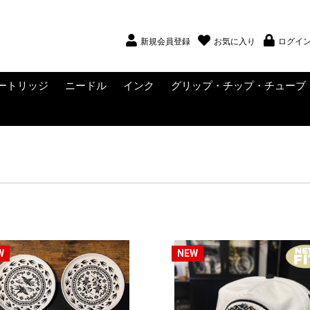
新規会員登録
お気に入り
ログイ
ートリッジ
ニードル
インク
グリップ・チップ・チューブ
ー
NS
NS
・ウィングナッ
ディングポス
ング・アマチュ
ング・ニップ
WADRON
WADRON SUBLIME
ZER
RAGONHAWK YUE
EPAX
CONLY
LTRA
JX
FINI
UATAT
EAK
-Tech
UCKY SUPPLY
VO (SALE中)
ig Magnum
CRITICAL
Muso Toku
KWADRON
クリップコード
RCAコード
ライナー
シェーダー
KWADRON NEEDLES
SMITH STREET
PLATINUM TATTOO
DHM TATTOO
ニードルサプライ
インク
ブラックインク
ホワイトインク
インクセット
インクサプライ
カートリッジ用グリップ
使い捨てグリップ・チッ
メタルグリップ・チップ
VICE CO
FLASH C
CHROMA
SOLID INK
SOLID I
ETERNAL
PANTHE
DYNAMI
Fusion
StarBrite
WORLD 
BIG SLE
Waverly
ALLEGO
ンタクトスクリ
・ヨーク
ロメッツ・ラバ
TATTOO NEEDLES
NEEDLES
NEEDLES
プ
ド
W
NEW