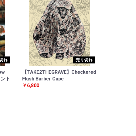
切れ
売り切れ
ow
【TAKE2THEGRAVE】Checkered
メント
Flash Barber Cape
￥6,800