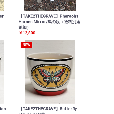
er
【TAKE2THEGRAVE】Pharaohs
Horses Mirror/馬の鏡（送料別途
追加）
￥12,800
NEW
ion
【TAKE2THEGRAVE】Butterfly