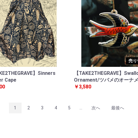
売り
E2THEGRAVE】Sinners
【TAKE2THEGRAVE】Swall
er Cape
Ornament/ツバメのオーナ
00
￥3,580
1
2
3
4
5
...
次へ
最後へ