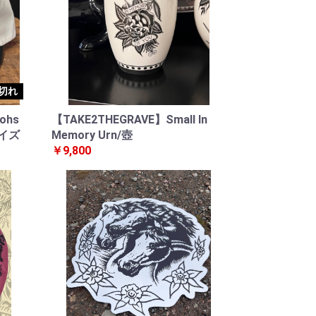
切れ
ohs
【TAKE2THEGRAVE】Small In
サイズ
Memory Urn/壺
￥9,800