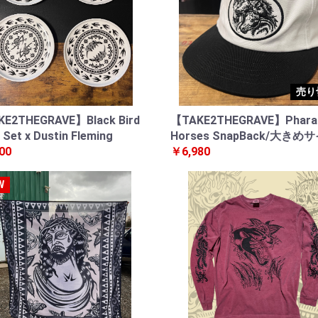
売り
E2THEGRAVE】Black Bird
【TAKE2THEGRAVE】Phara
 Set x Dustin Fleming
Horses SnapBack/大きめ
00
￥6,980
W