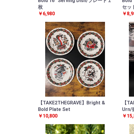
Bold 16” Serving Dish/プレート１
Bold
枚
セッ
￥6,980
￥8,9
【TAKE2THEGRAVE】Bright &
【TAK
Bold Plate Set
Urn/
￥10,800
￥15,