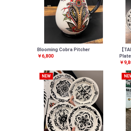
Blooming Cobra Pitcher
【TAK
￥6,800
Plate
￥9,8
NEW
NE