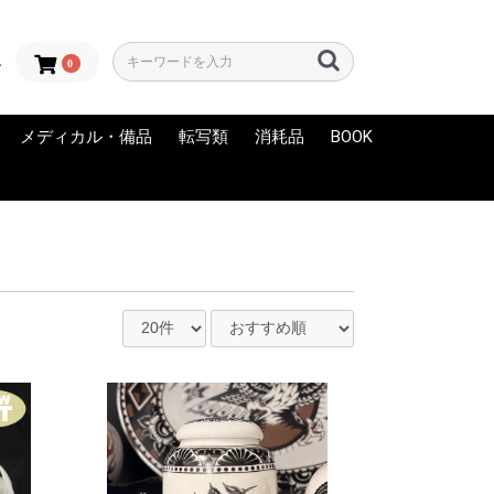
0
ン
メディカル・備品
転写類
消耗品
BOOK
LORS
OLORZ
INK
 Artistic
NK
 INK
RA
C
FAMOUS
EPS INK
RY
INK-EEZE
LUCKY SUPPLY
AFTER INKED
アフターケア
グローブ
ディスポエプロン
練習用スキン（フェイ
メディカルサプライ
滅菌パック
バリア用品
備品
サーマル用紙
転写液
サーマルコピー機
KYODAI（スキンマー
スキンマーカー
練習用スキン
その他
NEW
USED・中古
クスキン）
カー）