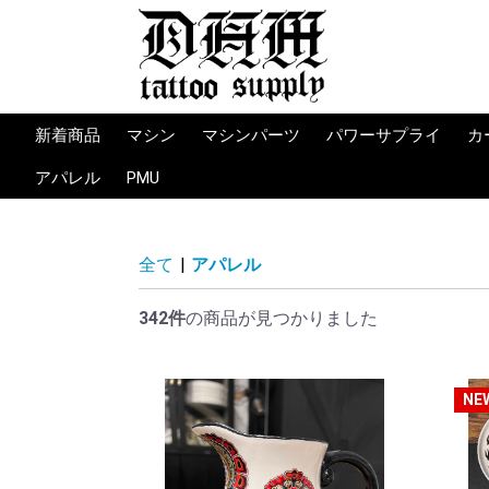
新着商品
マシン
マシンパーツ
パワーサプライ
カ
カートリッジマシン
ロータリーマシン
コイルマシン
限定マシン
マシンサプライ
マシンパーツ
ツール
消耗品
パワーサプライ
ワイヤレスバッテリ
コード
フットスイッチ
パワーサプライ備品
Limited (限定）
Bishop
FK Irons
Vlad Blad
Ambition
OZER
WJX
KWADRON
CHEYENNE
CRITICAL
TORQUE
FLUID
PRIME
PEPAX
JCONLY
Peak
Mrtin pintos
Martin Pintos
IRONBITE
WORKHORSE IRO
Vlad Blad
HOUJU TATTOO
HLT TATTOO
Bishop
MACHINES PM
Lucky Supply
WORKHORSE IRO
Vlad Blad
HLT
HM
コイル
バイス
バイン
スプリ
オーリ
K
K
O
D
P
J
U
W
IN
Q
P
T
L
E
B
アパレル
PMU
MACHINE
MACHINE
ト
ト・コ
アバー
ル・グ
INDESTRUCTIBLE
TAKE TO THE GRAVE
YellowBeakPress
SULLEN CLOTHING
Knife＆Flag
BIG SLEEPS
他ブランド
T-SHIRT -Tシャツ-
BOTTOMS -ズボン-
パーカー/アウター
SOCKS -靴下-
CAP -キャップ-
BANNER ‐旗-
Others/その他
T-SHIRT -Tシャツ-
Hoodie -パーカー-
SNAPBACK -キャッ
SOCKS －靴下-
TABLEWARE・
BANNER -旗-
Sticker -ステッカー-
OTHER PRODUCTS -
HATS -キャップ-
T-SHIRT -Tシャツ-
BAGS -バッグ-
CASES/ACCESSORIES
ュー
ーバン
CLOTHING
プ-
CERAMICS -コッ
その他-
-ケース・小物類-
プ・皿-
全て
|
アパレル
342件
の商品が見つかりました
NE