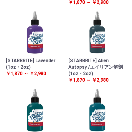
￥1,870 ～ ￥2,980
[STARBRITE] Lavender
[STARBRITE] Alien
(1oz・2oz)
Autopsy /エイリアン解剖
￥1,870 ～ ￥2,980
(1oz・2oz)
￥1,870 ～ ￥2,980