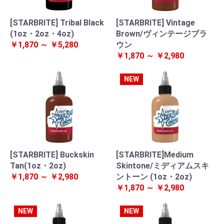
[STARBRITE] Tribal Black
[STARBRITE] Vintage
(1oz・2oz・4oz)
Brown/ヴィンテージブラ
￥1,870 ～ ￥5,280
ウン
￥1,870 ～ ￥2,980
NEW
[STARBRITE] Buckskin
[STARBRITE]Medium
Tan(1oz・2oz)
Skintone/ミディアムスキ
￥1,870 ～ ￥2,980
ントーン (1oz・2oz)
￥1,870 ～ ￥2,980
NEW
NEW