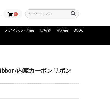
0
ン
メディカル・備品
転写類
消耗品
BOOK
LORS
OLORZ
INK
 Artistic
NK
 INK
RA
C
FAMOUS
EPS INK
RY
INK-EEZE
LUCKY SUPPLY
AFTER INKED
アフターケア
グローブ
ディスポエプロン
練習用スキン（フェイ
メディカルサプライ
滅菌パック
バリア用品
備品
サーマル用紙
転写液
サーマルコピー機
KYODAI（スキンマー
スキンマーカー
練習用スキン
その他
NEW
USED・中古
クスキン）
カー）
 Ribbon/内蔵カーボンリボン