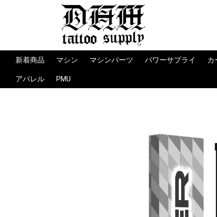
新着商品
マシン
マシンパーツ
パワーサプライ
カ
カートリッジマシン
ロータリーマシン
コイルマシン
限定マシン
マシンサプライ
マシンパーツ
ツール
消耗品
パワーサプライ
ワイヤレスバッテリ
コード
フットスイッチ
パワーサプライ備品
Limited (限定）
Bishop
FK Irons
Vlad Blad
Ambition
OZER
WJX
KWADRON
CHEYENNE
CRITICAL
TORQUE
FLUID
PRIME
PEPAX
JCONLY
Peak
Mrtin pintos
Martin Pintos
IRONBITE
WORKHORSE IRO
Vlad Blad
HOUJU TATTOO
HLT TATTOO
Bishop
MACHINES PM
Lucky Supply
WORKHORSE IRO
Vlad Blad
HLT
HM
コイル
バイス
バイン
スプリ
オーリ
K
K
O
D
P
J
U
W
IN
Q
P
T
L
E
B
アパレル
PMU
MACHINE
MACHINE
ト
ト・コ
アバー
ル・グ
INDESTRUCTIBLE
TAKE TO THE GRAVE
YellowBeakPress
SULLEN CLOTHING
Knife＆Flag
BIG SLEEPS
他ブランド
T-SHIRT -Tシャツ-
BOTTOMS -ズボン-
パーカー/アウター
SOCKS -靴下-
CAP -キャップ-
BANNER ‐旗-
Others/その他
T-SHIRT -Tシャツ-
Hoodie -パーカー-
SNAPBACK -キャッ
SOCKS －靴下-
TABLEWARE・
BANNER -旗-
Sticker -ステッカー-
OTHER PRODUCTS -
HATS -キャップ-
T-SHIRT -Tシャツ-
BAGS -バッグ-
CASES/ACCESSORIES
ュー
ーバン
CLOTHING
プ-
CERAMICS -コッ
その他-
-ケース・小物類-
プ・皿-