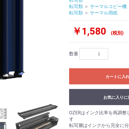
転写類
転写類
＞
サーマルコピー機
転写類
＞
サーマル用紙
￥1,580
(税別)
数量
カートに入
お気に入りに
OZERはインク比率を再調
す
転写層はインクから完全に分