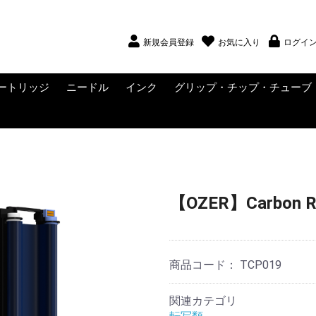
新規会員登録
お気に入り
ログイ
ートリッジ
ニードル
インク
グリップ・チップ・チューブ
ー
NS
NS
・ウィングナッ
ディングポス
ング・アマチュ
ング・ニップ
WADRON
WADRON SUBLIME
ZER
RAGONHAWK YUE
EPAX
CONLY
LTRA
JX
FINI
UATAT
EAK
-Tech
UCKY SUPPLY
VO (SALE中)
ig Magnum
CRITICAL
Muso Toku
KWADRON
クリップコード
RCAコード
ライナー
シェーダー
KWADRON NEEDLES
SMITH STREET
PLATINUM TATTOO
DHM TATTOO
ニードルサプライ
インク
ブラックインク
ホワイトインク
インクセット
インクサプライ
カートリッジ用グリップ
使い捨てグリップ・チッ
メタルグリップ・チップ
VICE CO
FLASH C
CHROMA
SOLID INK
SOLID I
ETERNAL
PANTHE
DYNAMI
Fusion
StarBrite
WORLD 
BIG SLE
Waverly
ALLEGO
ンタクトスクリ
・ヨーク
ロメッツ・ラバ
TATTOO NEEDLES
NEEDLES
NEEDLES
プ
ド
【OZER】Carbon
商品コード：
TCP019
関連カテゴリ