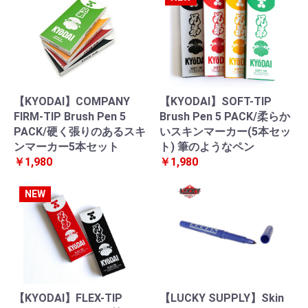
【KYODAI】COMPANY
【KYODAI】SOFT-TIP
FIRM-TIP Brush Pen 5
Brush Pen 5 PACK/柔らか
PACK/硬く張りのあるスキ
いスキンマーカー(5本セッ
ンマーカー5本セット
ト) 筆のようなペン
￥1,980
￥1,980
NEW
【KYODAI】FLEX-TIP
【LUCKY SUPPLY】Skin